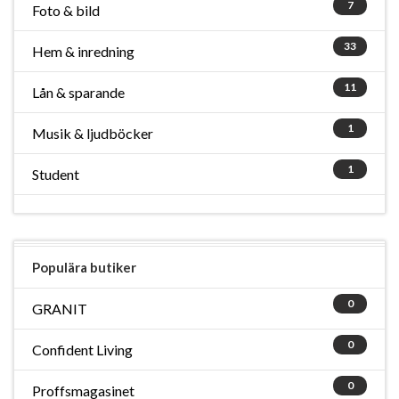
7
Foto & bild
33
Hem & inredning
11
Lån & sparande
1
Musik & ljudböcker
1
Student
Populära butiker
0
GRANIT
0
Confident Living
0
Proffsmagasinet