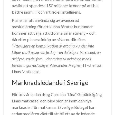
avsikt att spendera 150 miljoner kronor på att bli
bättre inom IT och artificiell intelligens.
Planen är att använda sig av avancerad
maskinlärning för att kunna förutse hur kunder
kommer att välja att utforma sin matmeny – och
därefter planera inköp av råvaror därefter.
”Ytterligare en komplikation är att alla kunder inte
köper matkassar varje dag – en del köper tre recept, en
del fyra, en del fem… det måste vi också ha med i
beräkningarna.”
, säger Alexander Aagren, IT-chef på
Linas Matkasse.
Marknadsledande i Sverige
För tolv år sedan drog Carolina ”Lina” Gebäck igång
Linas matkasse, och blev pionjär inom den nya
marknaden för matkassar i Sverige. Bolaget har
sedan med åren växt till att bli ett av de ledande