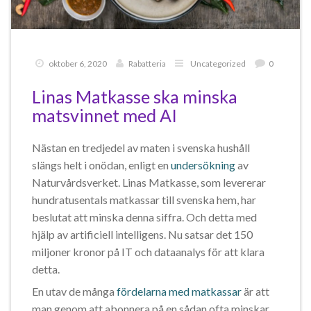
oktober 6, 2020
Rabatteria
Uncategorized
0
Linas Matkasse ska minska
matsvinnet med AI
Nästan en tredjedel av maten i svenska hushåll
slängs helt i onödan, enligt en
undersökning
av
Naturvårdsverket. Linas Matkasse, som levererar
hundratusentals matkassar till svenska hem, har
beslutat att minska denna siffra. Och detta med
hjälp av artificiell intelligens. Nu satsar det 150
miljoner kronor på IT och dataanalys för att klara
detta.
En utav de många
fördelarna med matkassar
är att
man genom att abonnera på en sådan ofta minskar