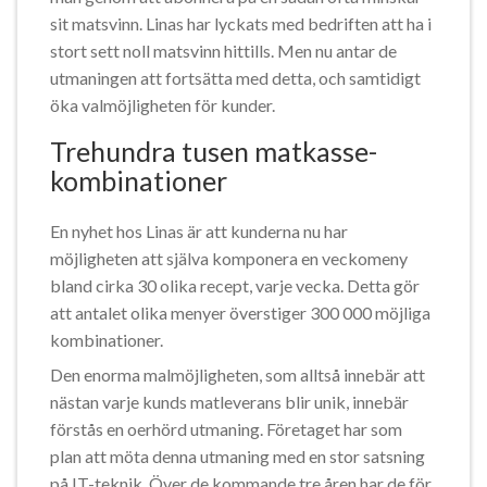
sit matsvinn. Linas har lyckats med bedriften att ha i
stort sett noll matsvinn hittills. Men nu antar de
utmaningen att fortsätta med detta, och samtidigt
öka valmöjligheten för kunder.
Trehundra tusen matkasse-
kombinationer
En nyhet hos Linas är att kunderna nu har
möjligheten att själva komponera en veckomeny
bland cirka 30 olika recept, varje vecka. Detta gör
att antalet olika menyer överstiger 300 000 möjliga
kombinationer.
Den enorma malmöjligheten, som alltså innebär att
nästan varje kunds matleverans blir unik, innebär
förstås en oerhörd utmaning. Företaget har som
plan att möta denna utmaning med en stor satsning
på IT-teknik. Över de kommande tre åren har de för