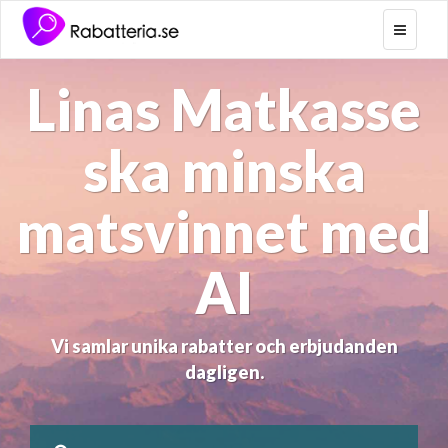
Toggle
navigati
Linas Matkasse
ska minska
matsvinnet med
AI
Vi samlar unika rabatter och erbjudanden
dagligen.