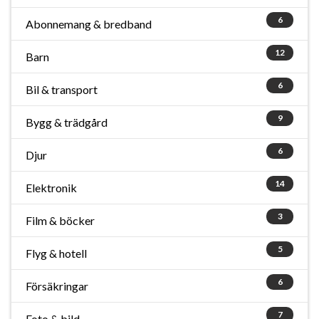
6
Abonnemang & bredband
12
Barn
6
Bil & transport
9
Bygg & trädgård
6
Djur
14
Elektronik
3
Film & böcker
5
Flyg & hotell
6
Försäkringar
7
Foto & bild