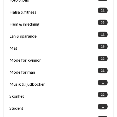
21
Hälsa & fitness
33
Hem & inredning
11
Lån & sparande
28
Mat
22
Mode för kvinnor
21
Mode för män
1
Musik & ljudböcker
22
Skönhet
1
Student