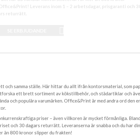
Office&Print! Leverans inom 1 – 2 arbetsdagar, prisgaranti och 3
rs returrätt.
SE ERBJUDANDE
tt och samma ställe. Här hittar du allt ifrån kontorsmaterial, som pa
forska ett brett sortiment av kökstillbehör, och städartiklar och äve
kända och populära varumärken. Office&Print är med andra ord den e
or.
nkurrenskraftiga priser – även villkoren är mycket förmånliga. Blan
priset och 30 dagars returrätt. Leveranserna är snabba och du har di
er än 800 kronor slipper du frakten!