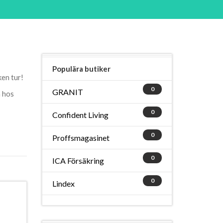
Populära butiker
ken tur!
0
GRANIT
n hos
0
Confident Living
0
Proffsmagasinet
0
ICA Försäkring
0
Lindex