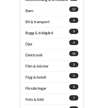
12
Barn
6
Bil & transport
9
Bygg & trädgård
6
Djur
14
Elektronik
3
Film & böcker
5
Flyg & hotell
6
Försäkringar
7
Foto & bild