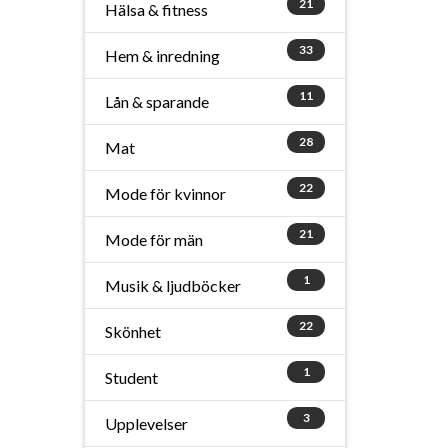
21
Hälsa & fitness
33
Hem & inredning
11
Lån & sparande
28
Mat
22
Mode för kvinnor
21
Mode för män
1
Musik & ljudböcker
22
Skönhet
1
Student
3
Upplevelser