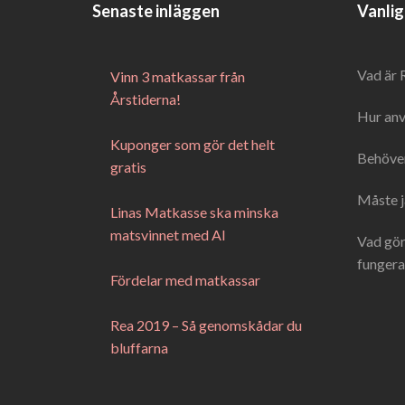
Senaste inläggen
Vanlig
Vad är 
Vinn 3 matkassar från
Årstiderna!
Hur anv
Kuponger som gör det helt
Behöver
gratis
Måste j
Linas Matkasse ska minska
matsvinnet med AI
Vad gör
fungera
Fördelar med matkassar
Rea 2019 – Så genomskådar du
bluffarna