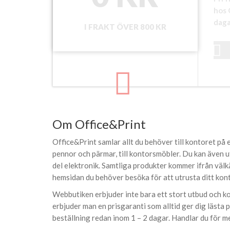
hos 
daga
I FRAKT ÖVER 800 KR
Om Office&Print
Office&Print samlar allt du behöver till kontoret på e
pennor och pärmar, till kontorsmöbler. Du kan även ut
del elektronik. Samtliga produkter kommer ifrån väl
hemsidan du behöver besöka för att utrusta ditt kont
Webbutiken erbjuder inte bara ett stort utbud och ko
erbjuder man en prisgaranti som alltid ger dig lästa 
beställning redan inom 1 – 2 dagar. Handlar du för m