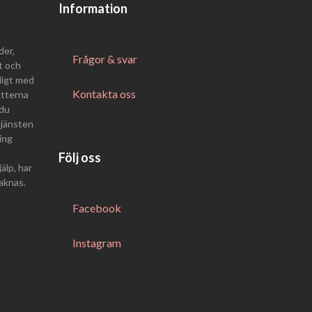
Information
der,
Frågor & svar
t och
digt med
Kontakta oss
atterna
 du
Tjänsten
ing
Följ oss
älp, har
saknas.
Facebook
Instagram