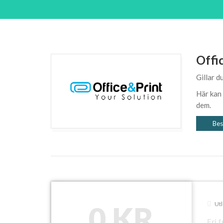
Offi
Gillar d
Här kan
dem.
Bes
0 KR
Utl
Fri 