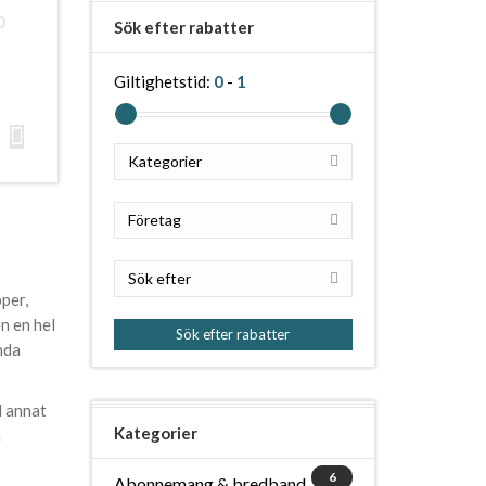
0
Sök efter rabatter
Giltighetstid:
0
-
1
Kategorier
Företag
Sök efter
pper,
n en hel
Sök efter rabatter
nda
d annat
Kategorier
n
6
Abonnemang & bredband