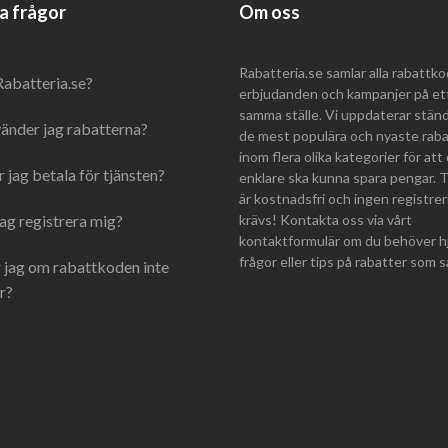
a frågor
Om oss
Rabatteria.se samlar alla rabattko
Rabatteria.se?
erbjudanden och kampanjer på et
samma ställe. Vi uppdaterar stän
änder jag rabatterna?
de mest populära och nyaste rab
inom flera olika kategorier för att
 jag betala för tjänsten?
enklare ska kunna spara pengar. 
är kostnadsfri och ingen registrer
ag registrera mig?
krävs! Kontakta oss via vårt
kontaktformulär om du behöver hj
frågor eller tips på rabatter som 
 jag om rabattkoden inte
r?