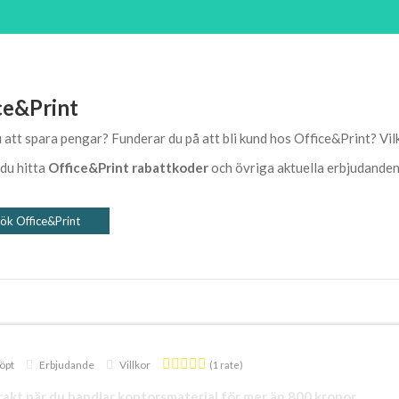
ce&Print
u att spara pengar? Funderar du på att bli kund hos Office&Print? Vil
 du hitta
Office&Print rabattkoder
och övriga aktuella erbjudande
ök Office&Print
öpt
Erbjudande
Villkor
(1 rate)
frakt när du handlar kontorsmaterial för mer än 800 kronor