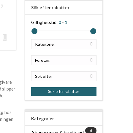
99
Sök efter rabatter
Giltighetstid:
0
-
1
Kategorier
Företag
Sök efter
ngivare
 slipper
Sök efter rabatter
du
gg hos
Kategorier
åningen
6
Abonnemang & bredband