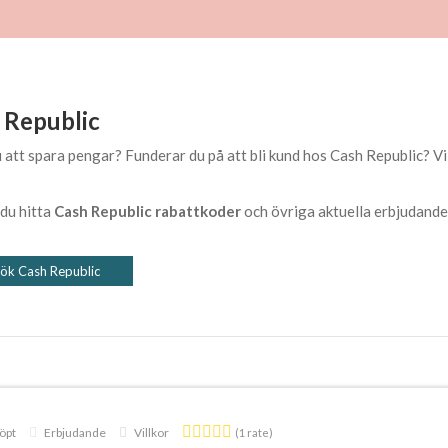
 Republic
u att spara pengar? Funderar du på att bli kund hos Cash Republic? V
 du hitta
Cash Republic rabattkoder
och övriga aktuella erbjudand
ök Cash Republic
öpt
Erbjudande
Villkor
(1 rate)