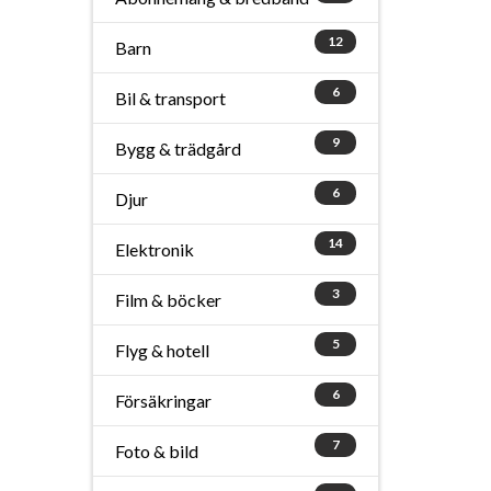
12
Barn
6
Bil & transport
9
Bygg & trädgård
6
Djur
14
Elektronik
3
Film & böcker
5
Flyg & hotell
6
Försäkringar
7
Foto & bild