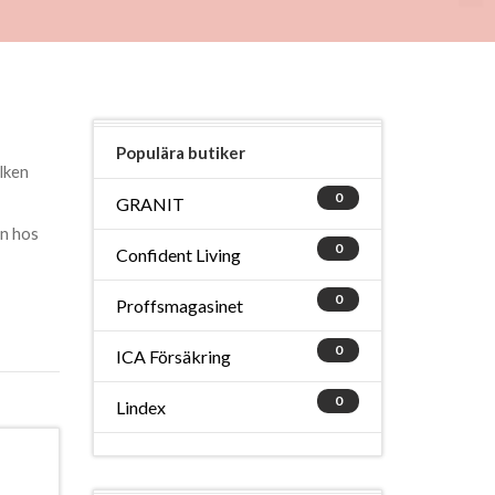
Populära butiker
ilken
0
GRANIT
en hos
0
Confident Living
0
Proffsmagasinet
0
ICA Försäkring
0
Lindex