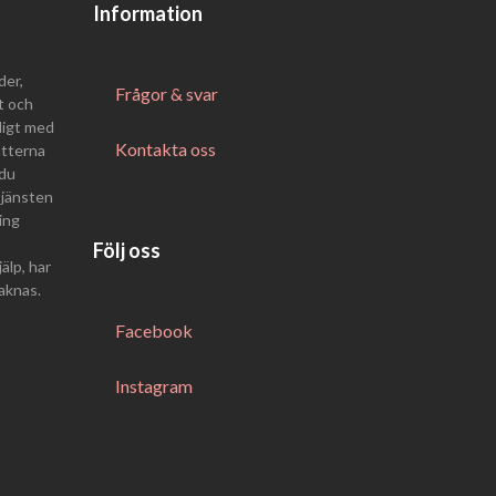
Information
der,
Frågor & svar
t och
digt med
Kontakta oss
atterna
 du
Tjänsten
ing
Följ oss
älp, har
saknas.
Facebook
Instagram