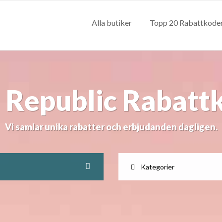
Alla butiker
Topp 20 Rabattkode
 Republic Rabatt
Vi samlar unika rabatter och erbjudanden dagligen.
Kategorier