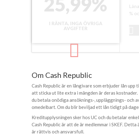
25,99%
Låna
% oc
I RÄNTA, INGA ÖVRIGA
AVGIFTER
Om Cash Republic
Cash Republic är en långivare som erbjuder lån upp ti
att sticka ut lite extra i mängden är deras kostnade
du betala onödiga ansöknings-, uppläggnings- och avi
omedelbart. Om du blir beviljad ett lån tidigt på d
Kreditupplysningen sker hos UC och du betalar enkelt
Cash Republic är att de är medlemmar i SKEF. Detta 
är rättvis och ansvarsfull.