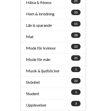
21
Hälsa & fitness
33
Hem & inredning
11
Lån & sparande
28
Mat
22
Mode för kvinnor
21
Mode för män
1
Musik & ljudböcker
22
Skönhet
1
Student
3
Upplevelser