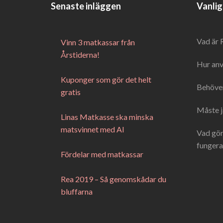
Senaste inläggen
Vanlig
Vad är 
Vinn 3 matkassar från
Årstiderna!
Hur anv
Kuponger som gör det helt
Behöver
gratis
Måste j
Linas Matkasse ska minska
matsvinnet med AI
Vad gör
fungera
Fördelar med matkassar
Rea 2019 – Så genomskådar du
bluffarna