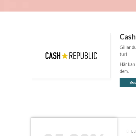
Cash
Gillar d
tur!
Här kan
dem.
Bes
Utl