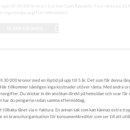
 upp till 30 000 kronor i 5 år hos Cash Republic. Fast ränta på 25,
h inga övriga avgifter tillkommer!
SE ERBJUDANDE
ll 30 000 kronor med en löptid på upp till 5 år. Det som får denna lå
r. Här tillkommer nämligen inga kostnader utöver ränta. Med andra ord
avgifter. Du skickar in din ansökan direkt på hemsidan och svar får 
agen har du pengarna redan samma eftermiddag.
 tillbaka lånet via e-faktura. En annan sak som kan kännas extra try
är en branschorganisation för konsumentkrediter som ser till att utl