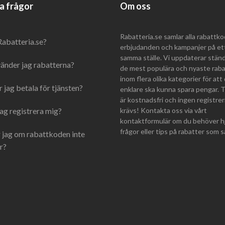
a frågor
Om oss
Rabatteria.se samlar alla rabattko
Rabatteria.se?
erbjudanden och kampanjer på et
samma ställe. Vi uppdaterar stän
änder jag rabatterna?
de mest populära och nyaste rab
inom flera olika kategorier för att
 jag betala för tjänsten?
enklare ska kunna spara pengar. 
är kostnadsfri och ingen registrer
ag registrera mig?
krävs! Kontakta oss via vårt
kontaktformulär om du behöver hj
frågor eller tips på rabatter som 
 jag om rabattkoden inte
r?