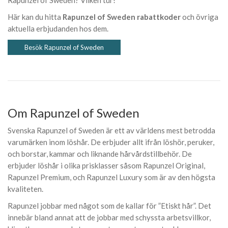
Rapunzel of Sweden? Vilken tur!
Här kan du hitta
Rapunzel of Sweden rabattkoder
och övriga
aktuella erbjudanden hos dem.
Besök Rapunzel of Sweden
Om Rapunzel of Sweden
Svenska Rapunzel of Sweden är ett av världens mest betrodda
varumärken inom löshår. De erbjuder allt ifrån löshör, peruker,
och borstar, kammar och liknande hårvårdstillbehör. De
erbjuder löshår i olika prisklasser såsom Rapunzel Original,
Rapunzel Premium, och Rapunzel Luxury som är av den högsta
kvaliteten.
Rapunzel jobbar med något som de kallar för ”Etiskt hår”. Det
innebär bland annat att de jobbar med schyssta arbetsvillkor,