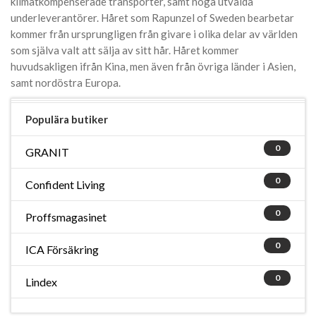
klimatkompenserade transporter, samt noga utvalda
underleverantörer. Håret som Rapunzel of Sweden bearbetar
kommer från ursprungligen från givare i olika delar av världen
som själva valt att sälja av sitt hår. Håret kommer
huvudsakligen ifrån Kina, men även från övriga länder i Asien,
samt nordöstra Europa.
Populära butiker
0
GRANIT
0
Confident Living
0
Proffsmagasinet
0
ICA Försäkring
0
Lindex