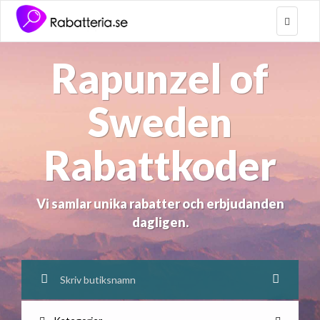
Toggle
navigat
Rapunzel of
Sweden
Rabattkoder
Vi samlar unika rabatter och erbjudanden
dagligen.