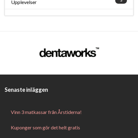
3
Upplevelser
Senaste inläggen
Vinn 3 matkassar från Årstiderna!
Kuponger som gör det helt gratis