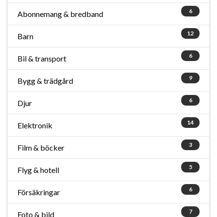
6
Abonnemang & bredband
12
Barn
6
Bil & transport
9
Bygg & trädgård
6
Djur
14
Elektronik
3
Film & böcker
5
Flyg & hotell
6
Försäkringar
7
Foto & bild