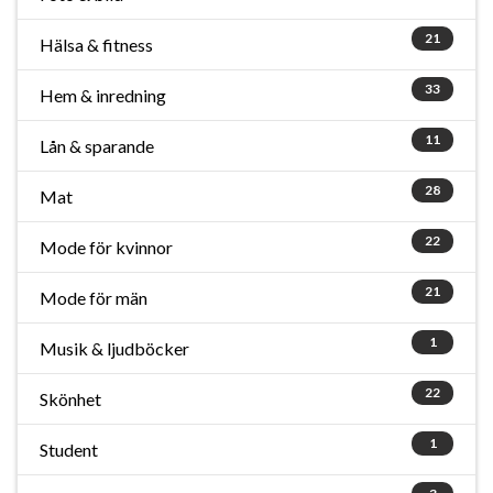
21
Hälsa & fitness
33
Hem & inredning
11
Lån & sparande
28
Mat
22
Mode för kvinnor
21
Mode för män
1
Musik & ljudböcker
22
Skönhet
1
Student