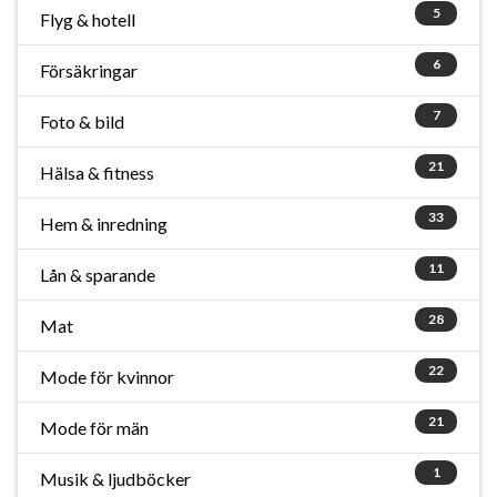
5
Flyg & hotell
6
Försäkringar
7
Foto & bild
21
Hälsa & fitness
33
Hem & inredning
11
Lån & sparande
28
Mat
22
Mode för kvinnor
21
Mode för män
1
Musik & ljudböcker