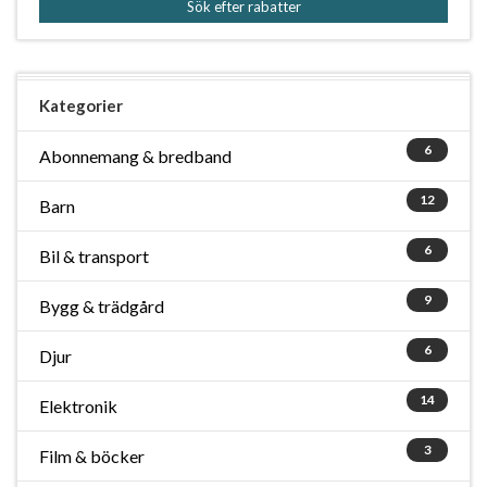
Sök efter rabatter
Kategorier
6
Abonnemang & bredband
12
Barn
6
Bil & transport
9
Bygg & trädgård
6
Djur
14
Elektronik
3
Film & böcker