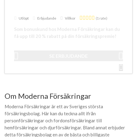
Utlöpt
Erbjudande
Villkor
(1 rate)
Som bonuskund hos Moderna Försäkringar kan du
få upp till 20 % rabatt på din försäkringspremie!
SE ERBJUDANDE
Om Moderna Försäkringar
Moderna Försäkringar är ett av Sveriges största
försäkringsbolag. Här kan du teckna allt ifrån
personförsäkringar och fordonsförsäkringar till
hemförsäkringar och djurförsäkringar. Bland annat erbjuder
detta försäkringsbolag en av de bästa och billigaste