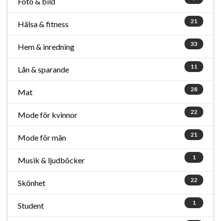
Foto & bild
21
Hälsa & fitness
33
Hem & inredning
11
Lån & sparande
28
Mat
22
Mode för kvinnor
21
Mode för män
1
Musik & ljudböcker
22
Skönhet
1
Student