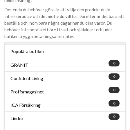
heminredning!
Det enda du behöver göra är att välja den produkt du är
intresserad av och det motiv du vill ha. Därefter är det bara att
beställa och inom bara några dagar har du dina varor. Du
behöver inte betala ett öre i frakt och självklart erbjuder
butiken trygga betalningsalternativ.
Populära butiker
0
GRANIT
0
Confident Living
0
Proffsmagasinet
0
ICA Försäkring
0
Lindex