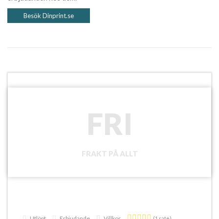
Besök Dinprint.se
FRI
FRAKT PÅ ALLT
Utlöpt
Erbjudande
Villkor
(1 rate)