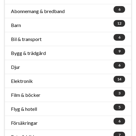
6
Abonnemang & bredband
12
Barn
6
Bil & transport
9
Bygg & trädgård
6
Djur
14
Elektronik
3
Film & böcker
5
Flyg & hotell
6
Försäkringar
7