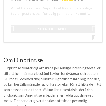
Alltid fri frakt hos Dinprint.se! Beställ personliga
tavlor, posters och fondväggar med unika motiv.
SE ERBJUDANDE
Om Dinprint.se
Dinprint.se tillåter dig att skapa personliga inredningsdetaljer
till ditt hem, närmare bestämt tavlor, fondväggar och posters.
Du kan till och med skapa unika rullgardiner! Inte nog med det,
du kan beställa mängder av olika storlekar för att hitta de mått
som passar just ditt hem. Välj mellan tusentals bilder i den
bildbank som Dinprint.se erbjuder eller ladda upp din eget
motiv. Det har aldrig varit enklare att skapa personlig