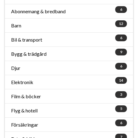
6
Abonnemang & bredband
12
Barn
6
Bil & transport
9
Bygg & trädgård
6
Djur
14
Elektronik
3
Film & böcker
5
Flyg & hotell
6
Försäkringar
7