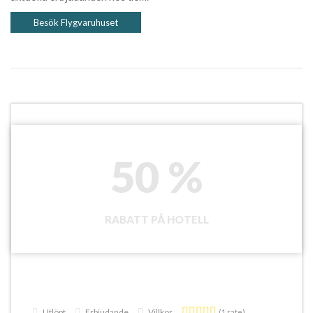
Besök Flygvaruhuset
50 %
RABATT PÅ HOTELL
Utlöpt
Erbjudande
Villkor
(1 rate)