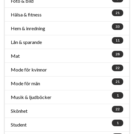
Foto & bild
21
Hälsa & fitness
33
Hem & inredning
11
Lån & sparande
28
Mat
22
Mode för kvinnor
21
Mode för män
1
Musik & ljudböcker
22
Skönhet
1
Student