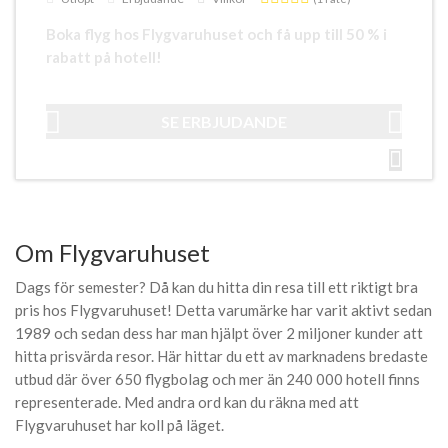
Boka flyg hos Flygvaruhuset och få upp till 50 % i
rabatt på hotell!
SE ERBJUDANDE
Om Flygvaruhuset
Dags för semester? Då kan du hitta din resa till ett riktigt bra
pris hos Flygvaruhuset! Detta varumärke har varit aktivt sedan
1989 och sedan dess har man hjälpt över 2 miljoner kunder att
hitta prisvärda resor. Här hittar du ett av marknadens bredaste
utbud där över 650 flygbolag och mer än 240 000 hotell finns
representerade. Med andra ord kan du räkna med att
Flygvaruhuset har koll på läget.