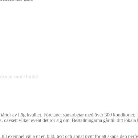
ostnad som i butik!
 tårtor av hög kvalitet. Företaget samarbetar med över 300 konditorier, 
 oavsett vilket event det rör sig om. Beställningarna går till ditt lokala 
ill exempel välja ut en bild, text och annat pynt för att skapa den perfekt