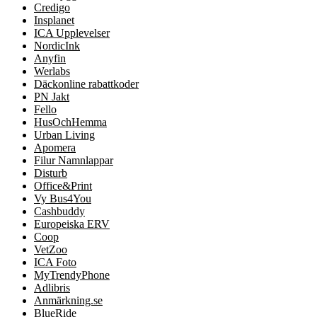
Credigo
Insplanet
ICA Upplevelser
NordicInk
Anyfin
Werlabs
Däckonline rabattkoder
PN Jakt
Fello
HusOchHemma
Urban Living
Apomera
Filur Namnlappar
Disturb
Office&Print
Vy Bus4You
Cashbuddy
Europeiska ERV
Coop
VetZoo
ICA Foto
MyTrendyPhone
Adlibris
Anmärkning.se
BlueRide