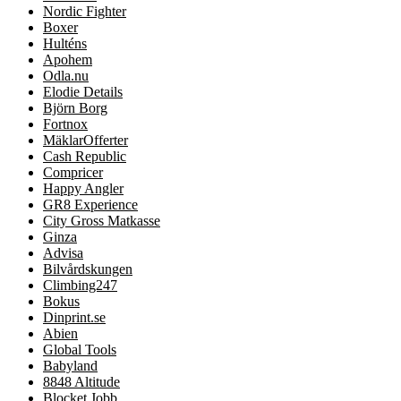
Nordic Fighter
Boxer
Hulténs
Apohem
Odla.nu
Elodie Details
Björn Borg
Fortnox
MäklarOfferter
Cash Republic
Compricer
Happy Angler
GR8 Experience
City Gross Matkasse
Ginza
Advisa
Bilvårdskungen
Climbing247
Bokus
Dinprint.se
Abien
Global Tools
Babyland
8848 Altitude
Blocket Jobb