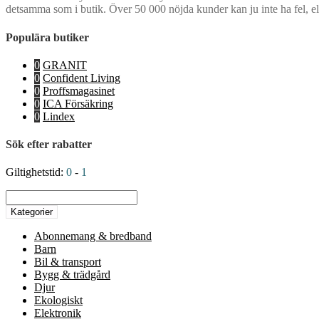
detsamma som i butik. Över 50 000 nöjda kunder kan ju inte ha fel, el
Populära butiker
0
GRANIT
0
Confident Living
0
Proffsmagasinet
0
ICA Försäkring
0
Lindex
Sök efter rabatter
Giltighetstid:
0
-
1
Kategorier
Abonnemang & bredband
Barn
Bil & transport
Bygg & trädgård
Djur
Ekologiskt
Elektronik