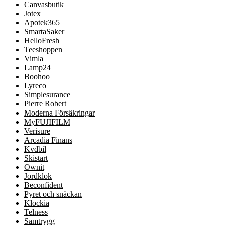
Canvasbutik
Jotex
Apotek365
SmartaSaker
HelloFresh
Teeshoppen
Vimla
Lamp24
Boohoo
Lyreco
Simplesurance
Pierre Robert
Moderna Försäkringar
MyFUJIFILM
Verisure
Arcadia Finans
Kvdbil
Skistart
Ownit
Jordklok
Beconfident
Pyret och snäckan
Klockia
Telness
Samtrygg