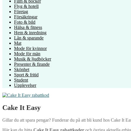
Film & böcker
Flyg & hotell
Företag
Försäkringar
Foto & bild
Hälsa & fitness
Hem & inredning
Lån & sparande
Mat
Mode för kvinnor
Mode för män
Musik & ljudböcker
Presenter & firande
Skönhet
Sport & fritid
Student
Upplevelser
Cake It Easy
Gillar du att spara pengar? Funderar du på att bli kund hos Cake It Ea
Här kan du hitta
Cake It Easy rabattkoder
och övriga aktuella erb