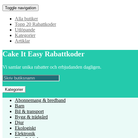
Toggle navigation
Alla butiker
Topp 20 Rabattkoder
Utlöpande
Kategorier
Artiklar
Cake It Easy Rabattkoder
Vi samlar unika rabatter och erbjudanden dagligen.
Kategorier
Abonnemang & bredband
Barn
Bil & transport
Bygg & trädgård
Djur
Ekologiskt
Elektronik