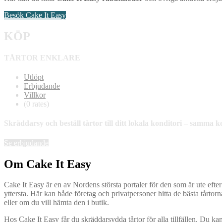
Besök Cake It Easy
KÖP
TÅRTOR ENKLARE
Utlöpt
Erbjudande
Villkor
(0 rates)
Skräddarsy och beställ tårtor till ditt lokala konditori – samma k
Se erbjudande
Om Cake It Easy
Cake It Easy är en av Nordens största portaler för den som är ute efter
yttersta. Här kan både företag och privatpersoner hitta de bästa tårtorna,
eller om du vill hämta den i butik.
Hos Cake It Easy får du skräddarsydda tårtor för alla tillfällen. Du kan t