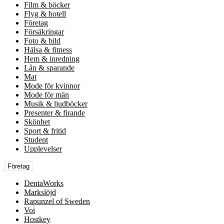
Film & böcker
Flyg & hotell
Företag
Försäkringar
Foto & bild
Hälsa & fitness
Hem & inredning
Lån & sparande
Mat
Mode för kvinnor
Mode för män
Musik & ljudböcker
Presenter & firande
Skönhet
Sport & fritid
Student
Upplevelser
Företag
DentaWorks
Markslöjd
Rapunzel of Sweden
Voi
Hostkey